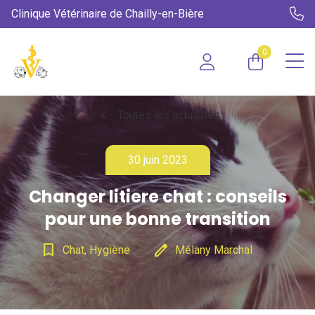
Clinique Vétérinaire de Chailly-en-Bière
0
chevron_left
Toutes les actualités
30 juin 2023
Changer litiere chat : conseils
pour une bonne transition
bookmark_border
edit
Chat, Hygiène
Mélany Marchal