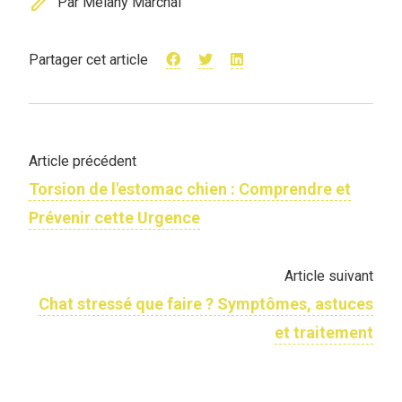
edit
Par Mélany Marchal
Partager cet article
Article précédent
Torsion de l'estomac chien : Comprendre et
Prévenir cette Urgence
Article suivant
Chat stressé que faire ? Symptômes, astuces
et traitement