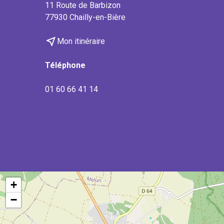
11 Route de Barbizon
77930 Chailly-en-Bière
near_me
Mon itinéraire
Téléphone
01 60 66 41 14
+
−