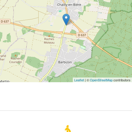
Leaflet
| ©
OpenStreetMap
contributors