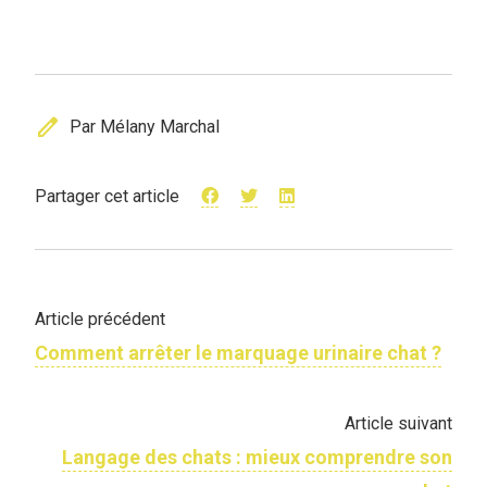
edit
Par Mélany Marchal
Partager cet article
Article précédent
Comment arrêter le marquage urinaire chat ?
Article suivant
Langage des chats : mieux comprendre son