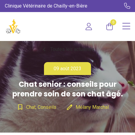
Clinique Vétérinaire de Chailly-en-Bière
0
chevron_left
Toutes les actualités
09 août 2023
Chat senior : conseils pour
prendre soin de son chat âgé.
bookmark_border
edit
Chat, Conseils
Mélany Marchal