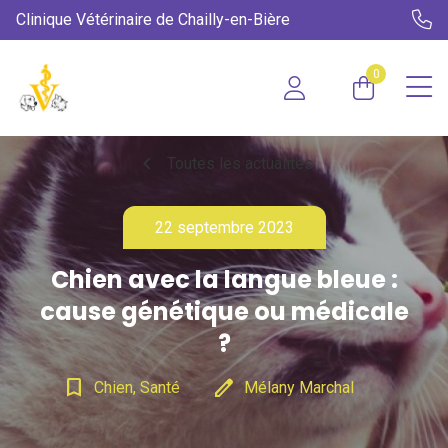
Clinique Vétérinaire de Chailly-en-Bière
0
chevron_left
Toutes les actualités
22 septembre 2023
Chien avec la langue bleue :
cause génétique ou médicale
?
bookmark_border
edit
Chien, Santé
Mélany Marchal