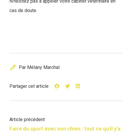
N'hésitez pas à appeler votre cabinet vétérinaire en
cas de doute.
edit
Par Mélany Marchal
Partager cet article
Article précédent
Faire du sport avec son chien : tout ce qu'il y'a