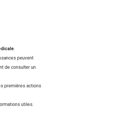
dicale
.
issances peuvent
ant de consulter un
les premières actions
rmations utiles.