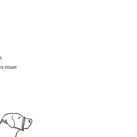
,
es nouer.