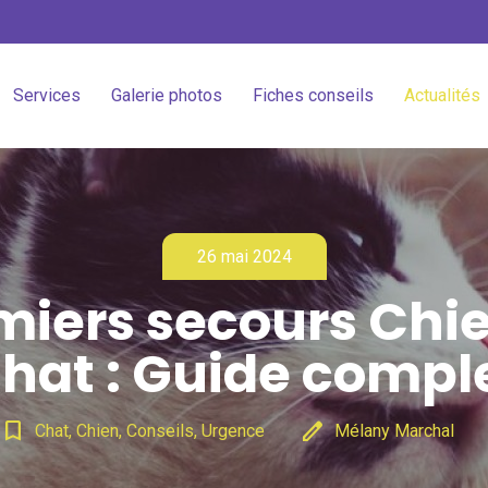
Services
Galerie photos
Fiches conseils
Actualités
26 mai 2024
miers secours Chie
hat : Guide compl
bookmark_border
edit
Chat, Chien, Conseils, Urgence
Mélany Marchal