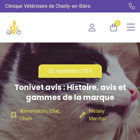
Clinique Vétérinaire de Chailly-en-Bière
0
chevron_left
Toutes les actualités
20 septembre 2024
Tonivet avis : Histoire, avis et
gammes de la marque
Alimentation, Chat,
Mélany
bookmark_border
edit
Chien
Marchal