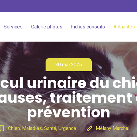
Services
Galerie photos
Fiches conseils
Actualités
30 mai 2025
cul urinaire du chi
auses, traitement 
prévention
mark_border
edit
Chien, Maladies, Santé, Urgence
Mélany Marchal