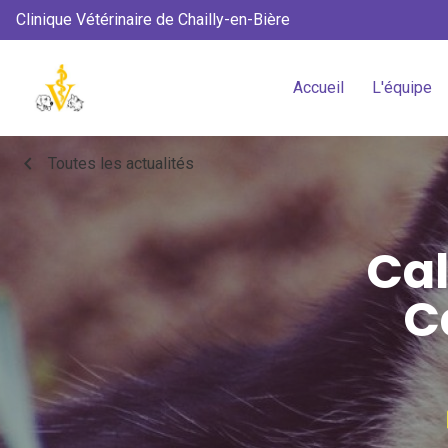
Clinique Vétérinaire de Chailly-en-Bière
Accueil
L'équipe
chevron_left
Toutes les actualités
Cal
C
book