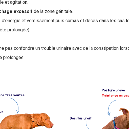
 et agitation.
chage
excessif
de la zone génitale.
te d'énergie et vomissement puis comas et décès dans les cas l
ète prolongée).
 à ne pas confondre un trouble urinaire avec de la constipation lor
é prolongée.