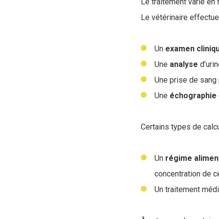
Le traitement varie en f
Le vétérinaire effectu
Un
examen
cliniq
Une
analyse
d’urin
Une prise de sang p
Une
échographie
Certains types de calc
Un
régime
alimen
concentration de c
Un traitement médi