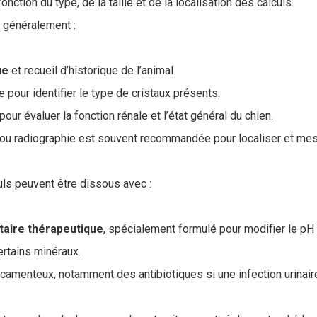
onction du type, de la taille et de la localisation des calculs.
e généralement :
ue
et recueil d’historique de l’animal.
e pour identifier le type de cristaux présents.
our évaluer la fonction rénale et l’état général du chien.
ou radiographie est souvent recommandée pour localiser et mesu
uls peuvent être dissous avec :
taire
thérapeutique
, spécialement formulé pour modifier le pH ur
ertains minéraux.
camenteux, notamment des antibiotiques si une infection urinair