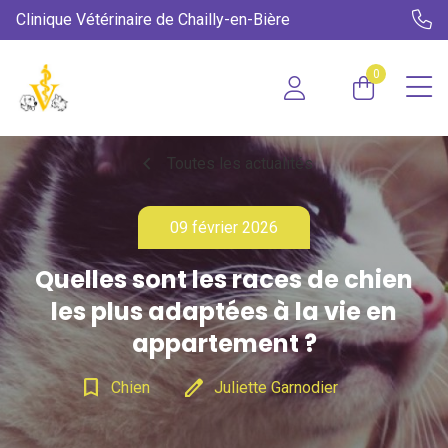
Clinique Vétérinaire de Chailly-en-Bière
0
chevron_left
Toutes les actualités
09 février 2026
Quelles sont les races de chien
les plus adaptées à la vie en
appartement ?
bookmark_border
edit
Chien
Juliette Garnodier