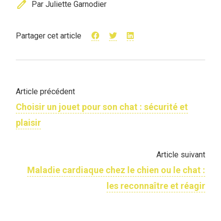
edit
Par Juliette Garnodier
Partager cet article
Article précédent
Choisir un jouet pour son chat : sécurité et
plaisir
Article suivant
Maladie cardiaque chez le chien ou le chat :
les reconnaître et réagir