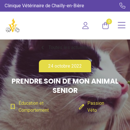
Clinique Vétérinaire de Chailly-en-Bière
0
chevron_left
Toutes les actualités
24 octobre 2022
PRENDRE SOIN DE MON ANIMAL
SENIOR
Éducation et
Passion
bookmark_border
edit
Comportement
Véto