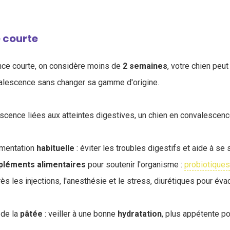
 courte
ce courte, on considère moins de
2
semaines
, votre chien peut
valescence sans changer sa gamme d'origine.
cence liées aux atteintes digestives, un chien en convalescence
imentation
habituelle
: éviter les troubles digestifs et aide à se se
pléments
alimentaires
pour soutenir l'organisme :
probiotiques
ès les injections, l'anesthésie et le stress, diurétiques pour év
 de la
pâtée
: veiller à une bonne
hydratation
, plus appétente po