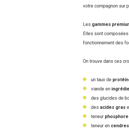
votre compagnon sur pat
Les
gammes
premiu
Elles sont composées 
fonctionnement des fon
On trouve dans ces cro
un taux de
protéi
viande en
ingrédi
des glucides de b
des
acides
gras
e
teneur
phosphore
teneur en
cendres