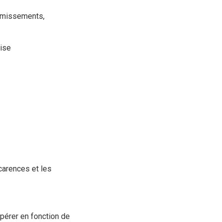
vomissements,
rise
carences et les
pérer en fonction de