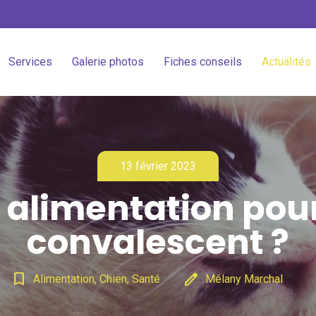
Services
Galerie photos
Fiches conseils
Actualités
13 février 2023
 alimentation pou
convalescent ?
bookmark_border
edit
Alimentation, Chien, Santé
Mélany Marchal