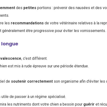
uemment
des
petites
portions : prévenir des nausées et des 
ments.
vre les
recommandations
de votre vétérinaire relatives à la rep
oit généralement être progressive pour éviter les vomissements.
 longue
valescence
, c'est différent.
hien est mis à rude épreuve sur une période étendue.
tiel de
soutenir
correctement
son organisme afin d'éviter les 
is utile de passer à un régime spécialisé.
nira les nutriments dont votre chien a besoin pour
guérir
et récu