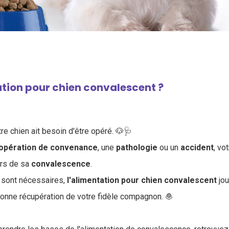
tion pour chien convalescent ?
tre chien ait besoin d'être opéré. 🐶🩺
opération
de
convenance
, une
pathologie
ou un
accident
, vo
ors de sa
convalescence
.
s sont nécessaires,
l'alimentation
pour
chien
convalescent
jou
onne récupération de votre fidèle compagnon. 🧆