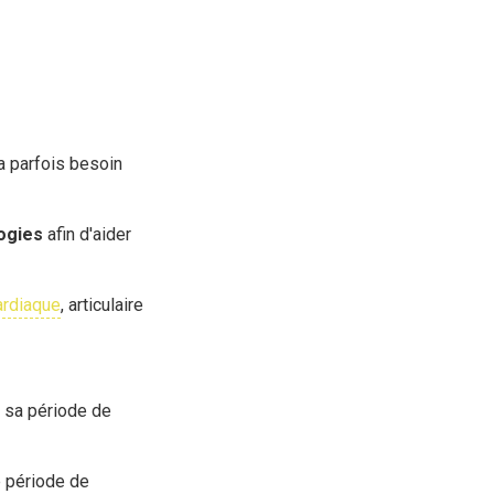
a parfois besoin
ogies
afin d'aider
ardiaque
, articulaire
 sa période de
e période de