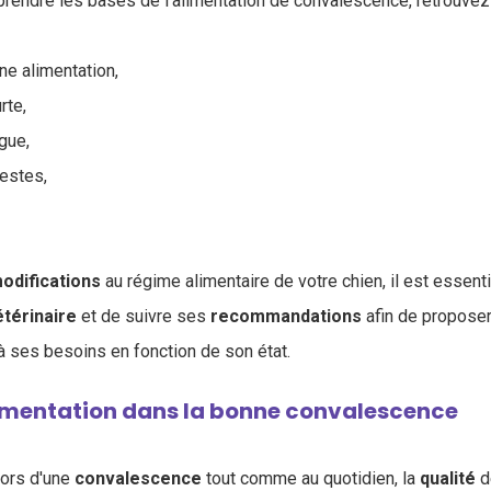
rendre les bases de l'alimentation de convalescence, retrouvez d
e alimentation,
rte,
gue,
estes,
odifications
au régime alimentaire de votre chien, il est essenti
étérinaire
et de suivre ses
recommandations
afin de proposer
 à ses besoins en fonction de son état.
alimentation dans la bonne convalescence
lors d'une
convalescence
tout comme au quotidien, la
qualité
de