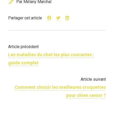
edit
Par Mélany Marchal
Partager cet article
Article précédent
Les maladies du chat les plus courantes :
guide complet
Article suivant
Comment choisir les meilleures croquettes
pour chien senior ?