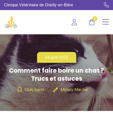
Clinique Vétérinaire de Chailly-en-Bière
0
chevron_left
Toutes les actualités
04 avril 2023
Comment faire boire un chat ?
Trucs et astuces
bookmark_border
edit
Chat, Santé
Mélany Marchal