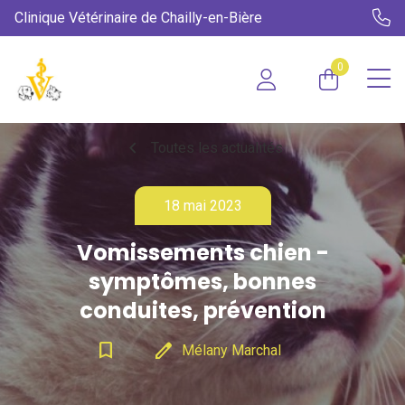
Clinique Vétérinaire de Chailly-en-Bière
0
chevron_left
Toutes les actualités
18 mai 2023
Vomissements chien -
symptômes, bonnes
conduites, prévention
bookmark_border
edit
Mélany Marchal