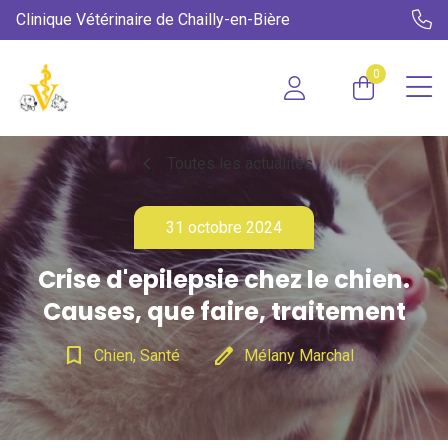
Clinique Vétérinaire de Chailly-en-Bière
0
chevron_left
Toutes les actualités
31 octobre 2024
Crise d'epilepsie chez le chien.
Causes, que faire, traitement
bookmark_border
edit
Chien, Santé
Mélany Marchal