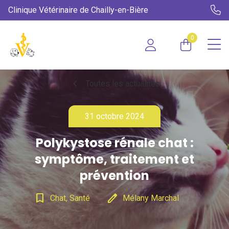
Clinique Vétérinaire de Chailly-en-Bière
0
chevron_left
Toutes les actualités
31 octobre 2024
Polykystose rénale chat :
symptôme, traitement et
prévention
bookmark_border
edit
Chat, Santé
Mélany Marchal