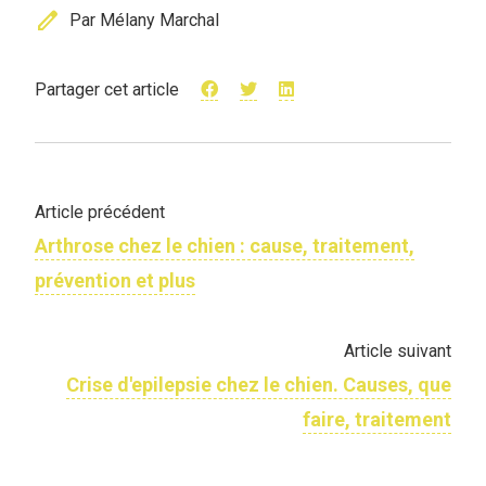
edit
Par Mélany Marchal
Partager cet article
Article précédent
Arthrose chez le chien : cause, traitement,
prévention et plus
Article suivant
Crise d'epilepsie chez le chien. Causes, que
faire, traitement